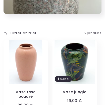
Filtrer et trier
6 produits
Épuisé
Vase rose
Vase jungle
poudré
Prix
16,00 €