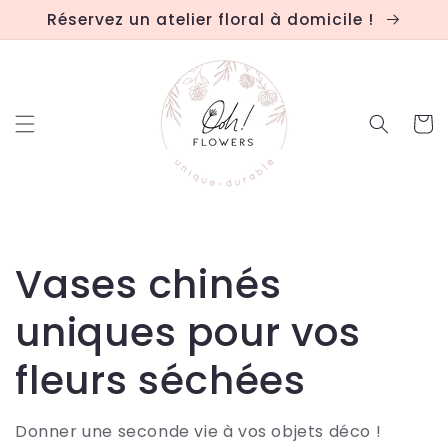
et
Réservez un atelier floral à domicile !
passer
au
contenu
Panier
C
Vases chinés
o
uniques pour vos
l
fleurs séchées
l
Donner une seconde vie à vos objets déco !