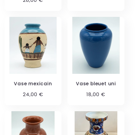
Prix
28,00 €
habituel
habituel
Vase mexicain
Vase bleuet uni
Prix
24,00 €
Prix
18,00 €
habituel
habituel