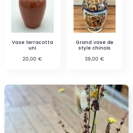
Vase terracotta
Grand vase de
uni
style chinois
Prix
20,00 €
Prix
39,00 €
habituel
habituel